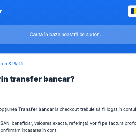
r
țuri & Plată
prin transfer bancar?
 opțiunea
Transfer bancar
la checkout trebuie să fii logat în cont
(IBAN, beneficiar, valoarea exactă, referința) vor fi pe factura pr
onfirmăm încasarea în cont.