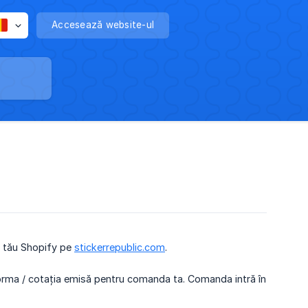
Accesează website-ul
ul tău Shopify pe
stickerrepublic.com
.
oforma / cotația emisă pentru comanda ta. Comanda intră în