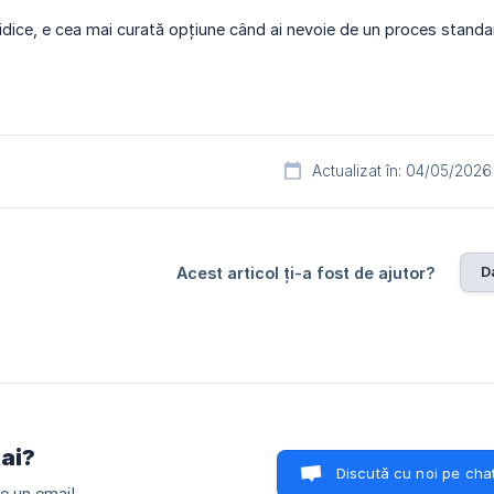
idice, e cea mai curată opțiune când ai nevoie de un proces standa
Actualizat în: 04/05/2026
D
Acest articol ți-a fost de ajutor?
tai?
Discută cu noi pe cha