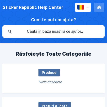
Sticker Republic Help Center
Cum te putem ajuta?
Răsfoiește Toate Categoriile
Produse
Nicio descriere
Prețuri & Plată