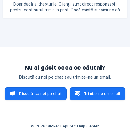
din start. Dacă ai dubii, atașează fișierul și descrie ce ai
Doar dacă ai drepturile. Clienții sunt direct responsabili
nevoie -
pentru conținutul trimis la print. Dacă există suspiciune că
o grafică încalcă drepturi de autor (logo-uri de brand-uri
terțe, personaje protejate, lucrări ale altor artiști etc.), îți
cerem dovada drepturilor înainte să intrăm în producție. Ne
rezervăm dreptul de a refuza comanda dacă nu ne poți
dovedi drepturile. Banii se returnează integral în acel caz -
comanda nu trebuie să existe.
Nu ai găsit ceea ce căutai?
Discută cu noi pe chat sau trimite-ne un email.
Discută cu noi pe chat
Trimite-ne un email
© 2026 Sticker Republic Help Center