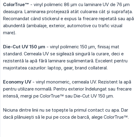
ColorTrue™
- vinyl polimeric 86 µm cu laminare UV de 76 µm
deasupra. Laminarea protejează atât culoarea cât și suprafața.
Recomandat când stickerul e expus la frecare repetată sau apă
abundentă (ambalaje, exterior, automotive cu trafic vizual
mare).
Die-Cut UV 150 µm
- vinyl polimeric 150 µm, finisaj mat
standard. Cerneala UV se sigilează singură la curare, deci e
rezistentă la apă fără laminare suplimentară. Excelent pentru
majoritatea cazurilor: laptop, gear, brand collateral.
Economy UV
- vinyl monomeric, cerneala UV. Rezistent la apă
pentru utilizare normală. Pentru exterior îndelungat sau frecare
intensă, mergi pe ColorTrue™ sau Die-Cut UV 150 µm.
Niciuna dintre linii nu se topește la primul contact cu apa. Dar
dacă plănuiești să le pui pe coca de barcă, alege ColorTrue™.